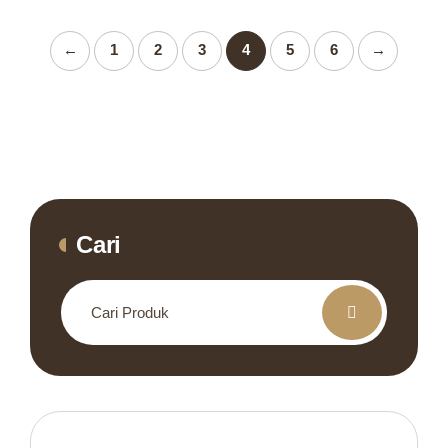
←
1
2
3
4
5
6
→
Cari
Search
for: