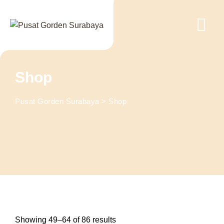
Skip
to
content
Shop
Pusat Gorden Surabaya
>
Shop
Showing 49–64 of 86 results