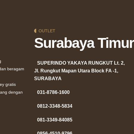
OUTLET
Surabaya Timur
g
SUPERINDO YAKAYA RUNGKUT Lt. 2,
 dan beragam
Jl. Rungkut Mapan Utara Block FA -1,
SURABAYA
ey gratis
atang dengan
031-8786-1600
0812-3348-5834
081-3349-84085
0856-4510-9796