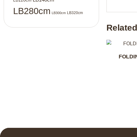
LB120cm
LB280cm
LB320cm
LB300cm
Related
FOLDI