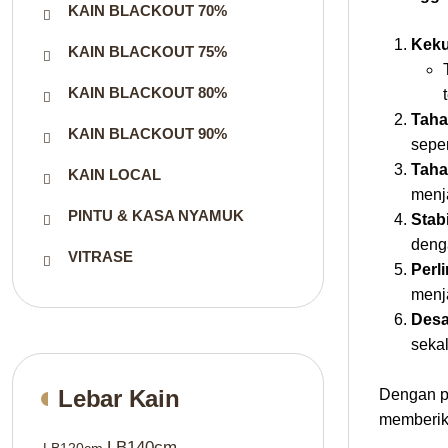
KAIN BLACKOUT 70%
Keku
KAIN BLACKOUT 75%
KAIN BLACKOUT 80%
Taha
KAIN BLACKOUT 90%
seper
Taha
KAIN LOCAL
menj
PINTU & KASA NYAMUK
Stab
deng
VITRASE
Perl
menj
Desa
seka
Lebar Kain
Dengan pi
memberika
LB140cm