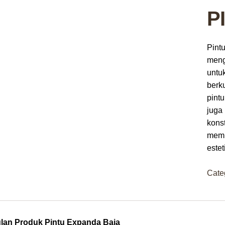
P
Pint
meng
untu
berk
pintu
juga
kons
memb
este
Cate
an Produk Pintu Expanda Baja