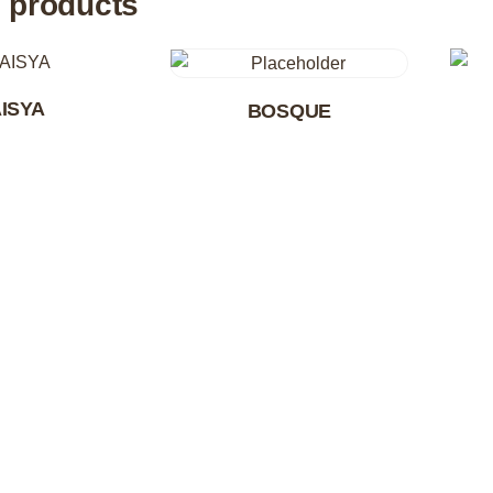
 products
ISYA
BOSQUE