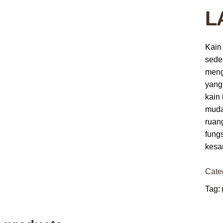
L
Kain
sede
meng
yang
kain
muda
ruan
fung
kesa
Cate
Tag: